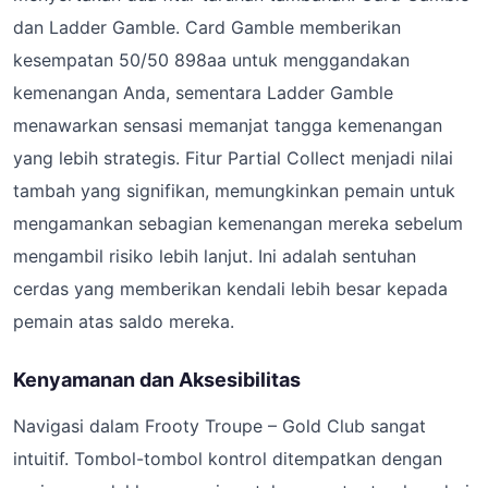
dan Ladder Gamble. Card Gamble memberikan
kesempatan 50/50 898aa untuk menggandakan
kemenangan Anda, sementara Ladder Gamble
menawarkan sensasi memanjat tangga kemenangan
yang lebih strategis. Fitur Partial Collect menjadi nilai
tambah yang signifikan, memungkinkan pemain untuk
mengamankan sebagian kemenangan mereka sebelum
mengambil risiko lebih lanjut. Ini adalah sentuhan
cerdas yang memberikan kendali lebih besar kepada
pemain atas saldo mereka.
Kenyamanan dan Aksesibilitas
Navigasi dalam Frooty Troupe – Gold Club sangat
intuitif. Tombol-tombol kontrol ditempatkan dengan