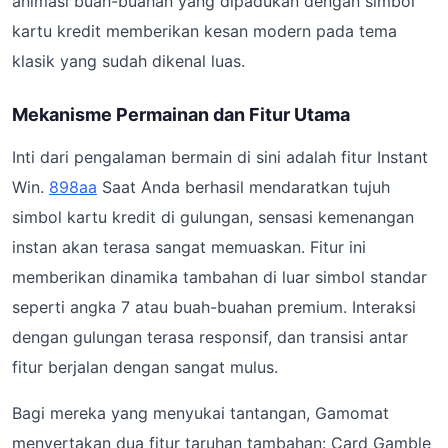
animasi buah-buahan yang dipadukan dengan simbol
kartu kredit memberikan kesan modern pada tema
klasik yang sudah dikenal luas.
Mekanisme Permainan dan Fitur Utama
Inti dari pengalaman bermain di sini adalah fitur Instant
Win.
898aa
Saat Anda berhasil mendaratkan tujuh
simbol kartu kredit di gulungan, sensasi kemenangan
instan akan terasa sangat memuaskan. Fitur ini
memberikan dinamika tambahan di luar simbol standar
seperti angka 7 atau buah-buahan premium. Interaksi
dengan gulungan terasa responsif, dan transisi antar
fitur berjalan dengan sangat mulus.
Bagi mereka yang menyukai tantangan, Gamomat
menyertakan dua fitur taruhan tambahan: Card Gamble