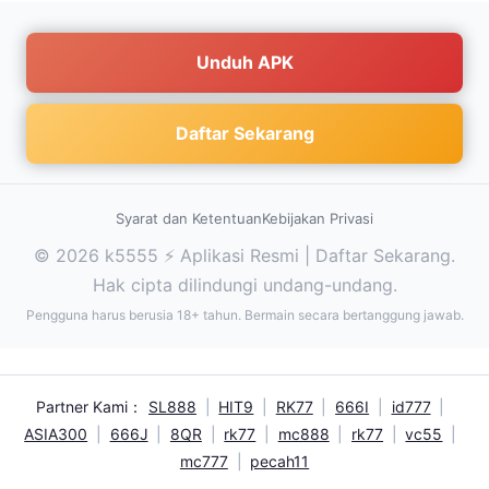
Unduh APK
Daftar Sekarang
Syarat dan Ketentuan
Kebijakan Privasi
© 2026 k5555 ⚡ Aplikasi Resmi | Daftar Sekarang.
Hak cipta dilindungi undang-undang.
Pengguna harus berusia 18+ tahun. Bermain secara bertanggung jawab.
Partner Kami：
SL888
|
HIT9
|
RK77
|
666I
|
id777
|
ASIA300
|
666J
|
8QR
|
rk77
|
mc888
|
rk77
|
vc55
|
mc777
|
pecah11