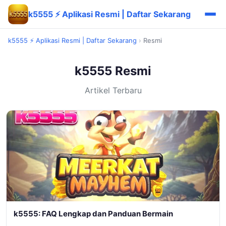
k5555 ⚡ Aplikasi Resmi | Daftar Sekarang
k5555 ⚡ Aplikasi Resmi | Daftar Sekarang
›
Resmi
k5555 Resmi
Artikel Terbaru
k5555: FAQ Lengkap dan Panduan Bermain