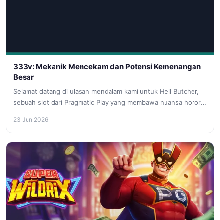
333v: Mekanik Mencekam dan Potensi Kemenangan
Besar
Selamat datang di ulasan mendalam kami untuk Hell Butcher,
sebuah slot dari Pragmatic Play yang membawa nuansa horor
ke 333v...
23 Jun 2026