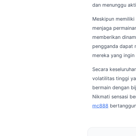
dan menunggu akti
Meskipun memiliki 
menjaga permainan
memberikan dinami
pengganda dapat mc
mereka yang ingin 
Secara keseluruhan
volatilitas tinggi
bermain dengan bi
Nikmati sensasi be
mc888
bertanggun