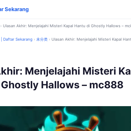
ar Sekarang
›
Ulasan Akhir: Menjelajahi Misteri Kapal Hantu di Ghostly Hallows – m
 | Daftar Sekarang
›
未分类
›
Ulasan Akhir: Menjelajahi Misteri Kapal Han
khir: Menjelajahi Misteri K
 Ghostly Hallows – mc888